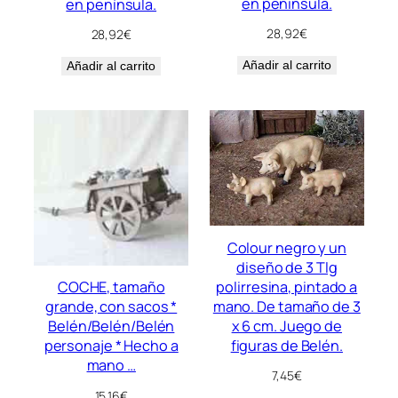
en península.
en península.
28,92
€
28,92
€
Añadir al carrito
Añadir al carrito
Colour negro y un
diseño de 3 Tlg
polirresina, pintado a
COCHE, tamaño
mano. De tamaño de 3
grande, con sacos *
x 6 cm. Juego de
Belén/Belén/Belén
figuras de Belén.
personaje * Hecho a
mano …
7,45
€
15,16
€