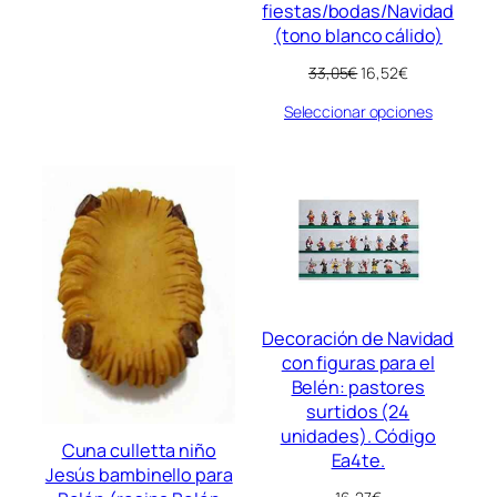
fiestas/bodas/Navidad
(tono blanco cálido)
El
El
33,05
€
16,52
€
precio
precio
Seleccionar opciones
original
actual
era:
es:
33,05€.
16,52€.
Decoración de Navidad
con figuras para el
Belén: pastores
surtidos (24
unidades). Código
Cuna culletta niño
Ea4te.
Jesús bambinello para