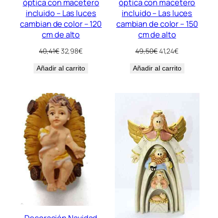
óptica con macetero
óptica con macetero
incluido – Las luces
incluido – Las luces
cambian de color – 120
cambian de color – 150
cm de alto
cm de alto
El
El
El
El
40,41
€
32,98
€
49,50
€
41,24
€
precio
precio
precio
precio
Añadir al carrito
original
actual
Añadir al carrito
original
actual
era:
es:
era:
es:
40,41€.
32,98€.
49,50€.
41,24€.
Decoración Navidad