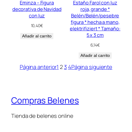
Eminza – Figura
Estaño Farol con luz
decorativa de Navidad
roja, grande *
con luz
Belén/Belén/pesebre
figura * hecha a mano,
10,40
€
elektrifiziert * Tamaño:
5 x 3 cm
Añadir al carrito
6,14
€
Añadir al carrito
Página anterior
1
2
3
4
Página siguiente
Compras Belenes
Tienda de belenes online