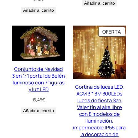
Añadir al carrito
Añadir al carrito
PRODU
OFERTA
EN
OFERT
Conjunto de Navidad
3 en 1: 1 portal de Belén
luminoso con 7 figuras
Cortina de luces LED,
y luz LED
AGM 3 * 3M 300LEDs
15,45
€
luces de fiesta San
Valentín al aire libre
Añadir al carrito
con 8 modelos de
lluminación,
impermeable IP55 para
la decoración de