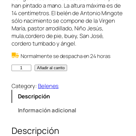
han pintado a mano. La altura máxima es de
14 centímetros. El belén de Antonio Mingote
sólo nacimiento se compone de la Virgen
María, pastor arrodillado, Niño Jesús,
mula,cordero de pie, buey, San José,
cordero tumbado y ángel.
Normalmente se despacha en 24 horas
B
Añadir al carrito
e
l
Category:
Belenes
é
Descripción
n
M
Información adicional
i
n
Descripción
g