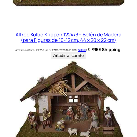
Alfred Kolbe Krippen 1224/3 – Belén de Madera
(para Figuras de 10-12 cm, 44 x 20 x 22 cm)
&
FREE Shipping
.
Amazon.es Price:
29,25
€
(as of 27/06/2020 17:15 PST-
Details
)
Añadir al carrito