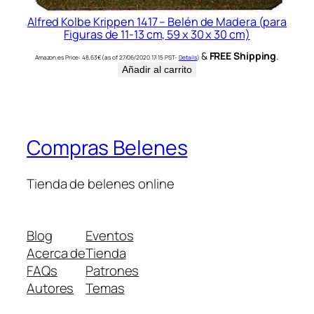
Alfred Kolbe Krippen 1417 – Belén de Madera (para
Figuras de 11-13 cm, 59 x 30 x 30 cm)
&
FREE Shipping
.
Amazon.es Price:
48,63
€
(as of 27/06/2020 17:15 PST-
Details
)
Añadir al carrito
Compras Belenes
Tienda de belenes online
Blog
Eventos
Acerca de
Tienda
FAQs
Patrones
Autores
Temas