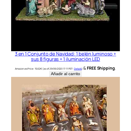
3 en 1 Conjunto de Navidad: 1 belén luminoso +
sus 8 figuras + 1 iluminación LED
&
FREE Shipping
.
Amazon.es Price:
15,62
€
(as of 29/06/2020 17:11 PST-
Details
)
Añadir al carrito