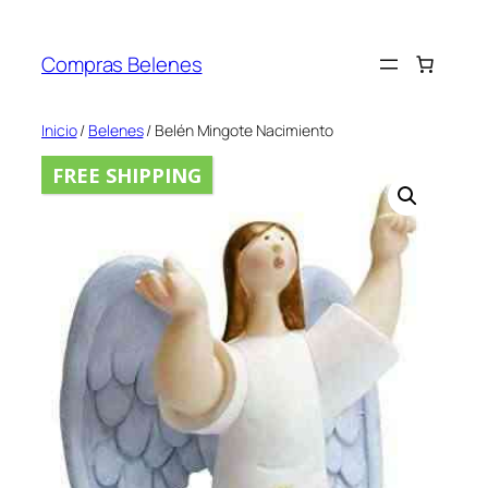
Saltar
al
Compras Belenes
contenido
Inicio
/
Belenes
/ Belén Mingote Nacimiento
FREE SHIPPING