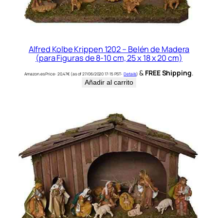
Alfred Kolbe Krippen 1202 – Belén de Madera
(para Figuras de 8-10 cm, 25 x 18 x 20 cm)
&
FREE Shipping
.
Amazon.es Price:
20,47
€
(as of 27/06/2020 17:15 PST-
Details
)
Añadir al carrito