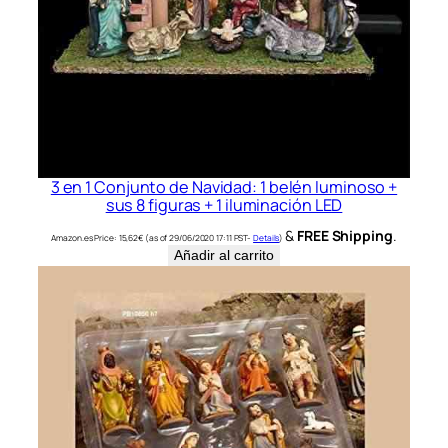
s
i
n
a
,
p
i
n
3 en 1 Conjunto de Navidad: 1 belén luminoso +
sus 8 figuras + 1 iluminación LED
t
a
&
FREE Shipping
.
Amazon.es Price:
15,62
€
(as of 29/06/2020 17:11 PST-
Details
)
d
Añadir al carrito
o
a
m
a
n
o
.