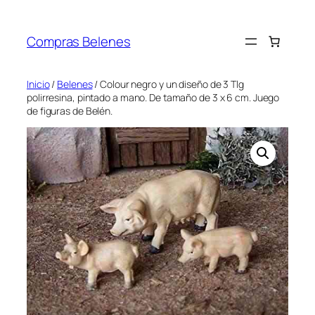
Saltar
al
Compras Belenes
contenido
Inicio
/
Belenes
/ Colour negro y un diseño de 3 Tlg
polirresina, pintado a mano. De tamaño de 3 x 6 cm. Juego
de figuras de Belén.