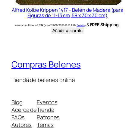
Alfred Kolbe Krippen 1417 – Belén de Madera (para
Figuras de 11-13 cm, 59 x 30 x 30 cm)
&
FREE Shipping
.
Amazon.es Price:
48,63
€
(as of 27/06/2020 17:15 PST-
Details
)
Añadir al carrito
Compras Belenes
Tienda de belenes online
Blog
Eventos
Acerca de
Tienda
FAQs
Patrones
Autores
Temas