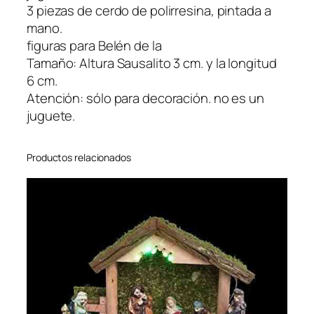
i
3 piezas de cerdo de polirresina, pintada a
s
mano.
e
figuras para Belén de la
ñ
Tamaño: Altura Sausalito 3 cm. y la longitud
o
6 cm.
d
Atención: sólo para decoración. no es un
e
juguete.
3
T
Productos relacionados
l
g
p
o
l
i
r
r
e