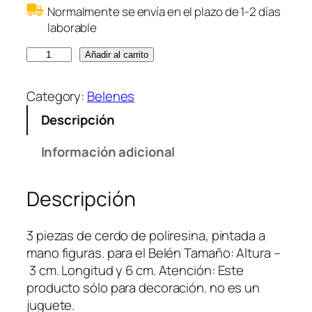
Normalmente se envía en el plazo de 1-2 días
laborable
C
Añadir al carrito
o
l
Category:
Belenes
o
Descripción
u
r
Información adicional
n
e
Descripción
g
r
o
3 piezas de cerdo de poliresina, pintada a
y
mano figuras. para el Belén Tamaño: Altura –
u
3 cm. Longitud y 6 cm. Atención: Este
n
producto sólo para decoración. no es un
d
juguete.