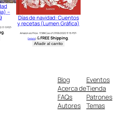
dad
a) –
9
Días de navidad: Cuentos
y recetas (Lumen Gráfica)
 17:11 PST-
ng
.
Amazon.es Price:
17,98
€
(as of 27/06/2020 17:15 PST-
&
FREE Shipping
.
Details
)
Añadir al carrito
Blog
Eventos
Acerca de
Tienda
FAQs
Patrones
Autores
Temas