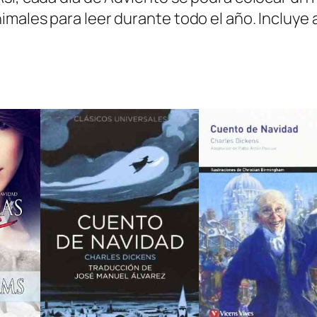
v
imales para leer durante todo el año. Incluye
i
d
a
d
:
U
n
l
i
b
r
o
-
c