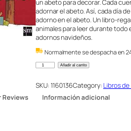
un abeto para decorar. Cada cue
adornar el abeto. Así, cada día 
adorno en el abeto. Un libro-reg
animales para leer durante todo e
adornos navideños.
Normalmente se despacha en 2
C
Añadir al carrito
u
e
SKU:
1160136
Category:
Libros de
n
 Reviews
Información adicional
t
o
s
p