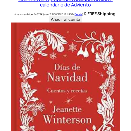
calendario de Adviento
&
FREE Shipping
.
Amazon.es Price:
146,72
€
(as of 29/06/2020 17:11 PST-
Details
)
Añadir al carrito