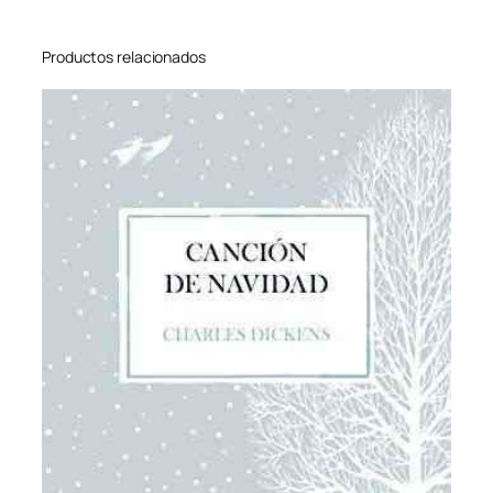
a
n
Productos relacionados
t
i
d
a
d