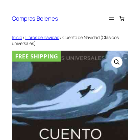
Saltar
al
Compras Belenes
contenido
Inicio
/
Libros de navidad
/ Cuento de Navidad (Clásicos
universales)
FREE SHIPPING