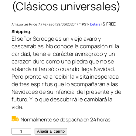
(Clásicos universales)
&
FREE
Amazon.es Price:
7,77
€
(as of 29/06/2020 17:11 PST-
Details
)
Shipping
.
El señor Scrooge es un viejo avaro y
cascarrabias. No conoce la compasión ni la
caridad, tiene el carácter avinagrado y un
carazón duro como una piedra que no se
ablanda ni tan sólo cuando llega Navidad.
Pero pronto va a recibir la visita inesperada
de tres espíritus que lo acompañarán a las
Navidades de su infancia, del presente y del
futuro. Y lo que descubrirá le cambiará la
vida.
Normalmente se despacha en 24 horas
C
Añadir al carrito