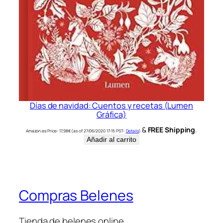
Días de navidad: Cuentos y recetas (Lumen
Gráfica)
&
FREE Shipping
.
Amazon.es Price:
17,98
€
(as of 27/06/2020 17:15 PST-
Details
)
Añadir al carrito
Compras Belenes
Tienda de belenes online