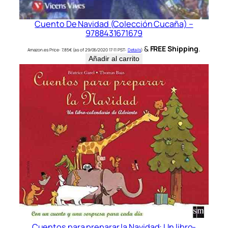
Cuento De Navidad (Colección Cucaña) –
9788431671679
&
FREE Shipping
.
Amazon.es Price:
7,85
€
(as of 29/06/2020 17:11 PST-
Details
)
Añadir al carrito
Cuentos para preparar la Navidad: Un libro-