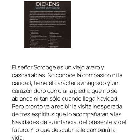
s
i
c
o
s
u
n
i
v
El señor Scrooge es un viejo avaro y
e
cascarrabias. No conoce la compasión ni la
r
caridad, tiene el carácter avinagrado y un
s
carazón duro como una piedra que no se
a
ablanda ni tan sólo cuando llega Navidad.
l
Pero pronto va a recibir la visita inesperada
e
de tres espíritus que lo acompañarán a las
s
Navidades de su infancia, del presente y del
)
futuro. Y lo que descubrirá le cambiará la
c
vida.