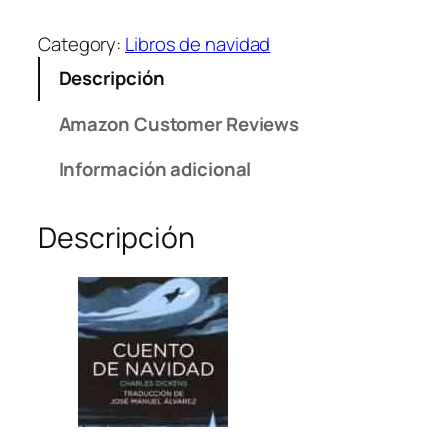
u
e
Category:
Libros de navidad
n
Descripción
t
o
Amazon Customer Reviews
d
e
Información adicional
N
a
Descripción
v
i
d
a
d
(
C
l
á