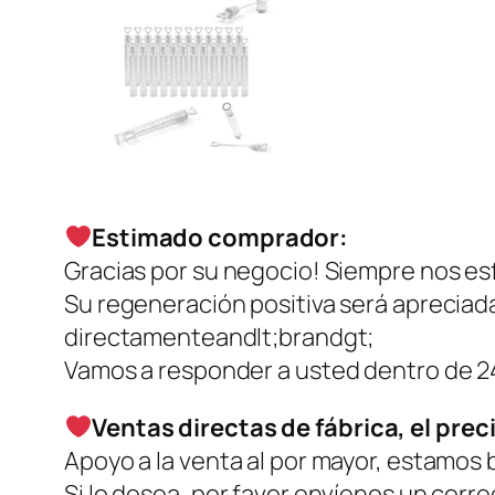
Estimado comprador:
Gracias por su negocio! Siempre nos esf
Su regeneración positiva será apreciad
directamenteandlt;brandgt;
Vamos a responder a usted dentro de 24
Ventas directas de fábrica, el prec
Apoyo a la venta al por mayor, estamos
Si lo desea, por favor envíenos un corr