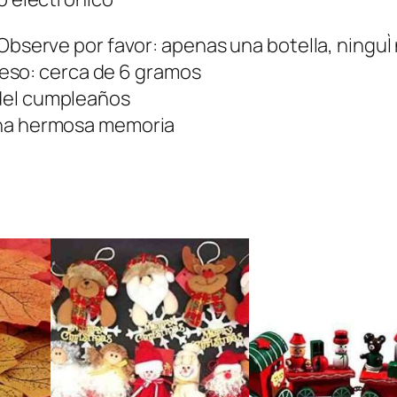
d
a
Observe por favor: apenas una botella, ninguÌ n
D
 Peso: cerca de 6 gramos
e
del cumpleaños
c
una hermosa memoria
o
r
a
c
i
ó
n
d
e
N