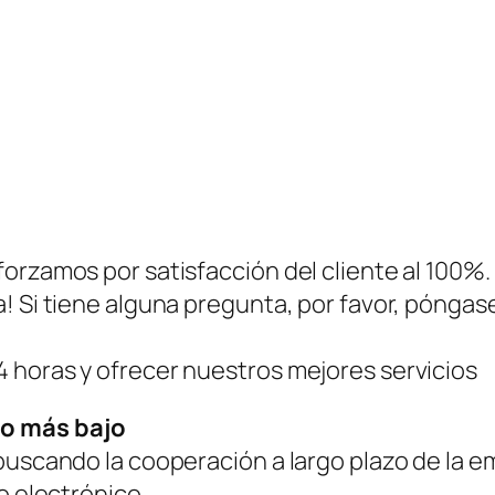
j
a
v
a
c
í
a
p
orzamos por satisfacción del cliente al 100%.
a
a! Si tiene alguna pregunta, por favor, pónga
r
a
 horas y ofrecer nuestros mejores servicios
l
a
io más bajo
B
 buscando la cooperación a largo plazo de la 
o
eo electrónico