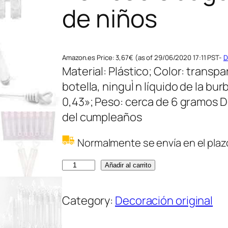
de niños
Amazon.es Price:
3,67
€
(as of 29/06/2020 17:11 PST-
D
Material: Plástico; Color: trans
botella, ninguÌ n líquido de la burb
0,43»; Peso: cerca de 6 gramos 
del cumpleaños
Normalmente se envía en el plazo
H
Añadir al carrito
o
s
Category:
Decoración original
a
i