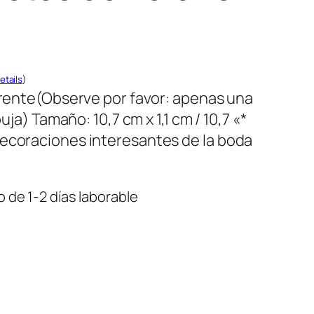
etails
)
parente(Observe por favor: apenas una
uja) Tamaño: 10,7 cm x 1,1 cm / 10,7 «*
Decoraciones interesantes de la boda
 de 1-2 días laborable