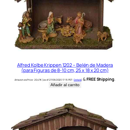
Alfred Kolbe Krippen 1202 – Belén de Madera
(para Figuras de 8-10 cm, 25 x 18 x 20 cm)
&
FREE Shipping
.
Amazon.es Price:
20,47
€
(as of 27/06/2020 17:15 PST-
Details
)
Añadir al carrito