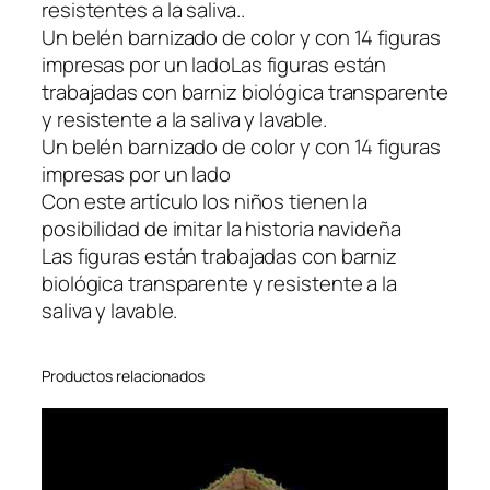
resistentes a la saliva..
t
Un belén barnizado de color y con 14 figuras
i
impresas por un ladoLas figuras están
l
trabajadas con barniz biológica transparente
,
y resistente a la saliva y lavable.
M
Un belén barnizado de color y con 14 figuras
u
impresas por un lado
l
Con este artículo los niños tienen la
t
posibilidad de imitar la historia navideña
i
Las figuras están trabajadas con barniz
c
biológica transparente y resistente a la
o
saliva y lavable.
l
o
r
Productos relacionados
,
Ú
n
i