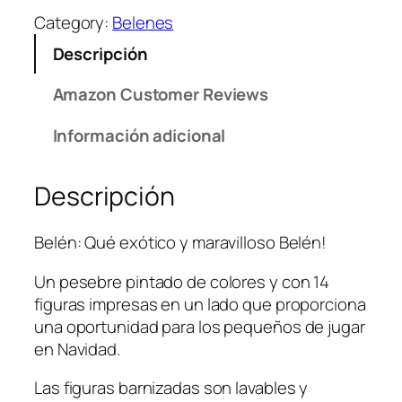
g
Category:
Belenes
l
Descripción
e
r
Amazon Customer Reviews
5
2
Información adicional
6
2
Descripción
B
e
l
Belén: Qué exótico y maravilloso Belén!
é
Un pesebre pintado de colores y con 14
n
figuras impresas en un lado que proporciona
I
una oportunidad para los pequeños de jugar
n
en Navidad.
f
a
Las figuras barnizadas son lavables y
n