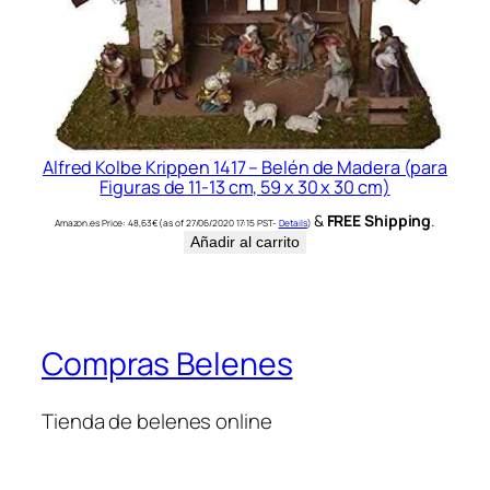
Alfred Kolbe Krippen 1417 – Belén de Madera (para
Figuras de 11-13 cm, 59 x 30 x 30 cm)
&
FREE Shipping
.
Amazon.es Price:
48,63
€
(as of 27/06/2020 17:15 PST-
Details
)
Añadir al carrito
Compras Belenes
Tienda de belenes online