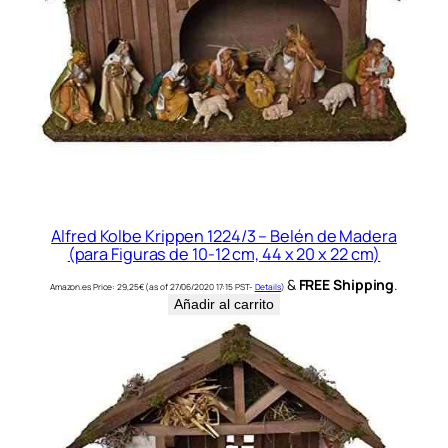
Alfred Kolbe Krippen 1224/3 – Belén de Madera
(para Figuras de 10-12 cm, 44 x 20 x 22 cm)
&
FREE Shipping
.
Amazon.es Price:
29,25
€
(as of 27/06/2020 17:15 PST-
Details
)
Añadir al carrito