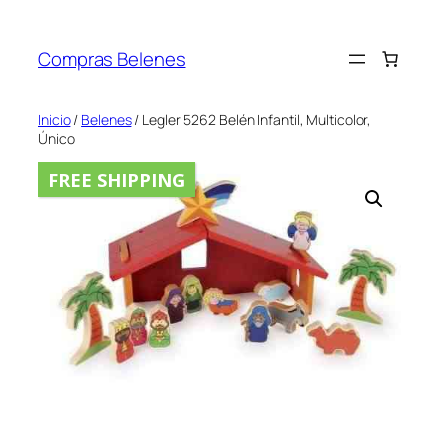
Saltar
al
Compras Belenes
contenido
Inicio
/
Belenes
/ Legler 5262 Belén Infantil, Multicolor,
Único
FREE SHIPPING