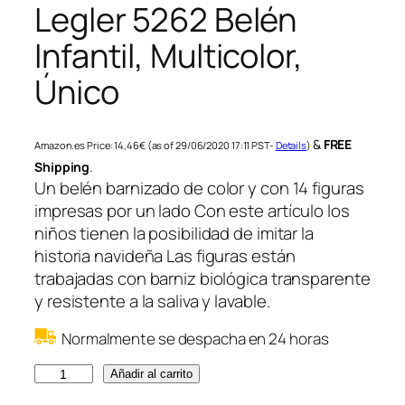
Legler 5262 Belén
Infantil, Multicolor,
Único
&
FREE
Amazon.es Price:
14,46
€
(as of 29/06/2020 17:11 PST-
Details
)
Shipping
.
Un belén barnizado de color y con 14 figuras
impresas por un lado Con este artículo los
niños tienen la posibilidad de imitar la
historia navideña Las figuras están
trabajadas con barniz biológica transparente
y resistente a la saliva y lavable.
Normalmente se despacha en 24 horas
L
Añadir al carrito
e