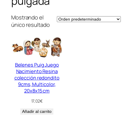
pulgada
Mostrando el
único resultado
Belenes Puig Juego
Nacimiento Resina
colección redondito
9cms, Multicolor,
20x8x15 cm
17,02
€
Añadir al carrito