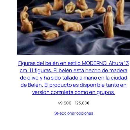
Figuras del belén en estilo MODERNO. Altura 13
cm. 11 figuras. El belén está hecho de madera
de olivo y ha sido tallado a mano en la ciudad
de Belén. El producto es disponible tanto en
versión completa como en grupos.
Rango
49,50
€
–
123,88
€
de
Seleccionar opciones
precios:
desde
49,50€