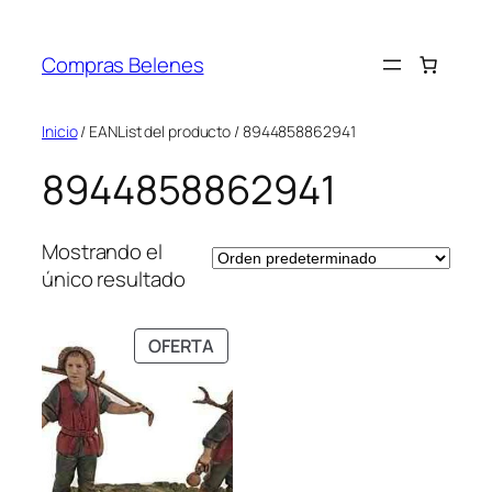
Saltar
al
Compras Belenes
contenido
Inicio
/ EANList del producto / 8944858862941
8944858862941
Mostrando el
único resultado
PRODUCTO
OFERTA
EN
OFERTA