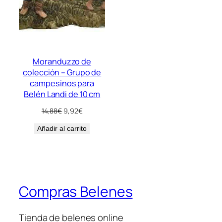
Moranduzzo de
colección – Grupo de
campesinos para
Belén Landi de 10 cm
El
El
14,88
€
9,92
€
precio
precio
Añadir al carrito
original
actual
era:
es:
14,88€.
9,92€.
Compras Belenes
Tienda de belenes online