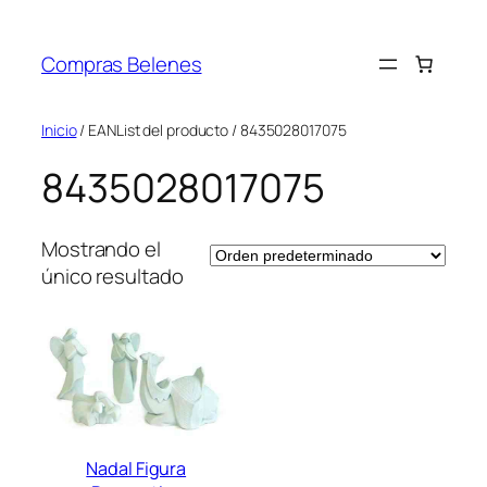
Saltar
al
Compras Belenes
contenido
Inicio
/ EANList del producto / 8435028017075
8435028017075
Mostrando el
único resultado
Nadal Figura