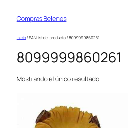
Saltar
al
Compras Belenes
contenido
Inicio
/ EANList del producto / 8099999860261
8099999860261
Mostrando el único resultado