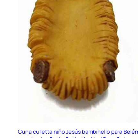
Cuna culletta niño Jesús bambinello para Belé