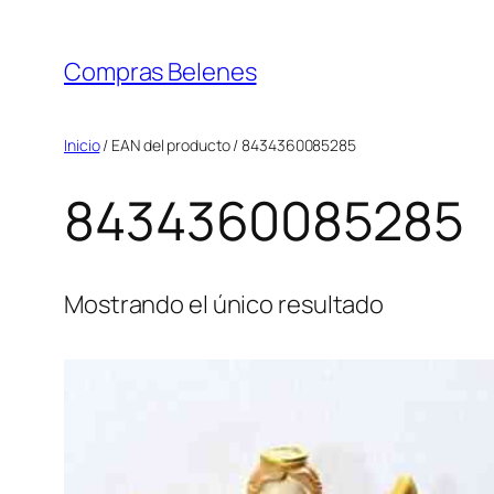
Saltar
al
Compras Belenes
contenido
Inicio
/ EAN del producto / 8434360085285
8434360085285
Mostrando el único resultado