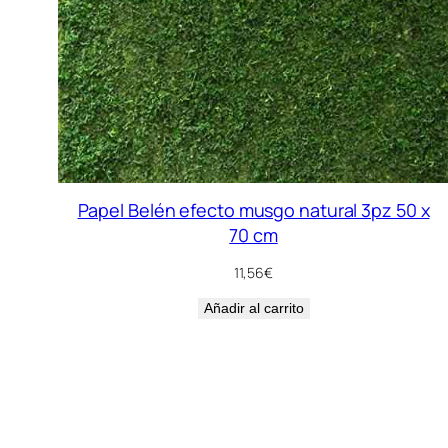
Papel Belén efecto musgo natural 3pz 50 x
70 cm
11,56
€
Añadir al carrito