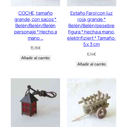
COCHE, tamaño
Estaño Farol con luz
grande, con sacos *
roja, grande *
Belén/Belén/Belén
Belén/Belén/pesebre
personaje * Hecho a
figura * hecha a mano,
mano …
elektrifiziert * Tamaño:
5 x 3 cm
15,16
€
6,14
€
Añadir al carrito
Añadir al carrito