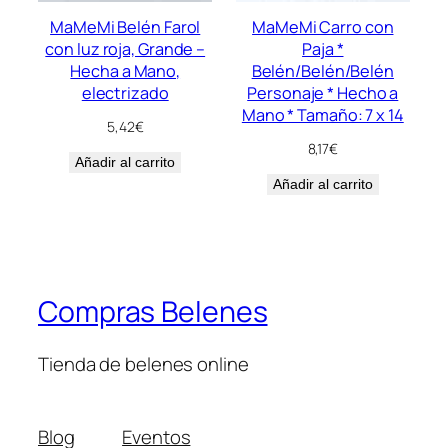
MaMeMi Belén Farol
MaMeMi Carro con
con luz roja, Grande –
Paja *
Hecha a Mano,
Belén/Belén/Belén
electrizado
Personaje * Hecho a
Mano * Tamaño: 7 x 14
5,42
€
8,17
€
Añadir al carrito
Añadir al carrito
Compras Belenes
Tienda de belenes online
Blog
Eventos